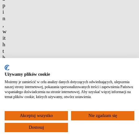
p
i
n
,
w
it
h
t
h
e
o
Używamy plików cookie
p
Możemy je zamieścić w celu analizy danych dotyczących odwiedzających, ulepszenia
ti
naszej strony internetowej, pokazania spersonalizowanych treści i zapewnienia Państwu
o
wspaniałego doświadczenia na stronie internetowej. Aby uzyskać więcej informacji na
n
temat plików cookie, których używamy, otwórz ustawienia.
t
o
a
Akceptuj wszystko
Nie zgadzam się
d
Dostosuj
d
a