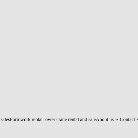
sales
Formwork rental
Tower crane rental and sale
About us
Contact