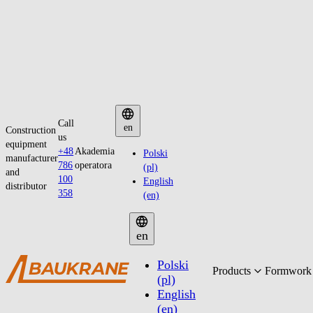
Skip
Call
to
en
Construction
us
content
equipment
+48
Akademia
Polski
manufacturer
786
operatora
(pl)
and
100
English
distributor
358
(en)
en
Polski
Products
Formwork 
(pl)
English
(en)