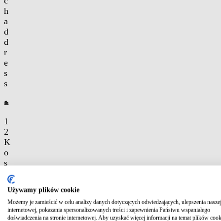
c
h
a
d
d
r
e
s
s
1
2
K
o
s
z
a
Używamy plików cookie
j
Możemy je zamieścić w celu analizy danych dotyczących odwiedzających, ulepszenia naszej
e
internetowej, pokazania spersonalizowanych treści i zapewnienia Państwu wspaniałego
c
doświadczenia na stronie internetowej. Aby uzyskać więcej informacji na temat plików cook