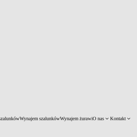
szalunków
Wynajem szalunków
Wynajem żurawi
O nas
Kontakt