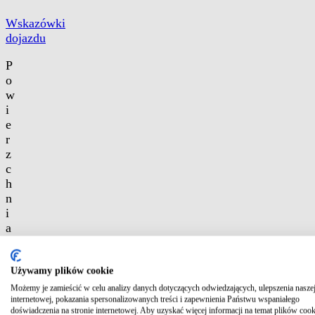
Wskazówki
dojazdu
P
o
w
i
e
r
z
c
h
n
i
a
2
0
t
Używamy plików cookie
y
Możemy je zamieścić w celu analizy danych dotyczących odwiedzających, ulepszenia naszej
internetowej, pokazania spersonalizowanych treści i zapewnienia Państwu wspaniałego
s
doświadczenia na stronie internetowej. Aby uzyskać więcej informacji na temat plików cook