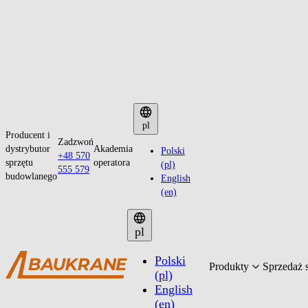
Przejdź
do
pl
Producent i
treści
Zadzwoń
dystrybutor
Akademia
Polski
+48 570
sprzętu
operatora
(pl)
555 579
budowlanego
English
(en)
pl
Polski
Produkty
Sprzedaż 
(pl)
English
(en)