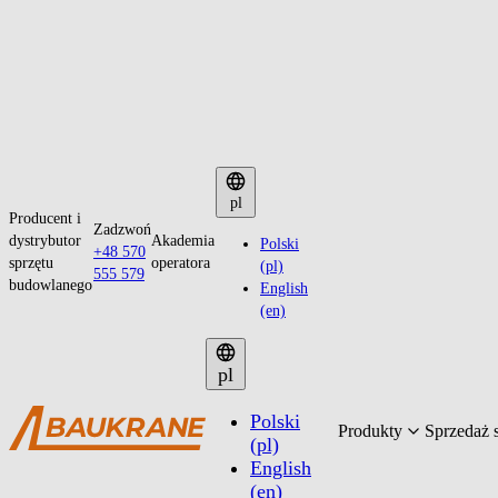
Przejdź
do
pl
Producent i
treści
Zadzwoń
dystrybutor
Akademia
Polski
+48 570
sprzętu
operatora
(pl)
555 579
budowlanego
English
(en)
pl
Polski
Produkty
Sprzedaż 
(pl)
English
(en)