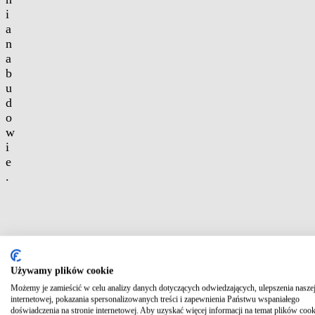
i
a
n
a
b
u
d
o
w
i
e
.
Używamy plików cookie
Możemy je zamieścić w celu analizy danych dotyczących odwiedzających, ulepszenia naszej
internetowej, pokazania spersonalizowanych treści i zapewnienia Państwu wspaniałego
doświadczenia na stronie internetowej. Aby uzyskać więcej informacji na temat plików cook