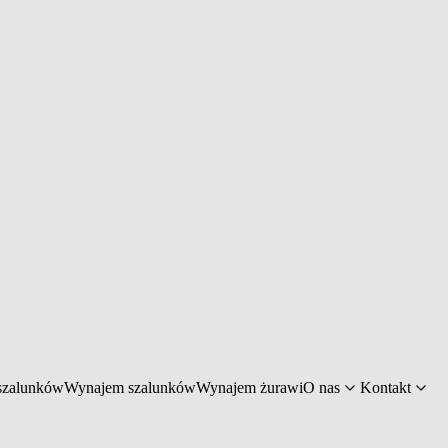
szalunków
Wynajem szalunków
Wynajem żurawi
O nas
Kontakt