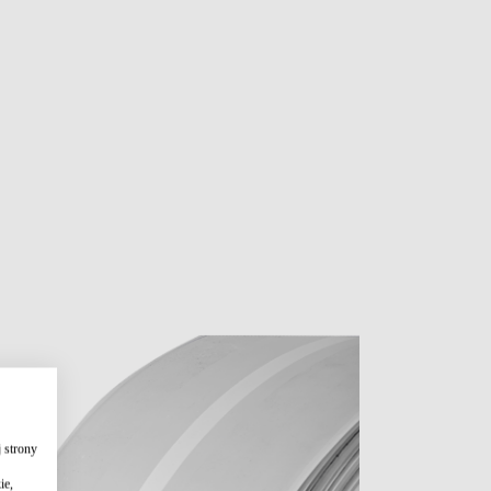
 strony
ie,