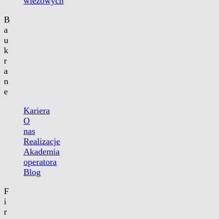
wieżowych
B
a
u
k
r
a
n
e
Kariera
O
nas
Realizacje
Akademia
operatora
Blog
F
i
r