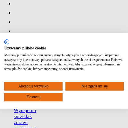
O
Używamy plików cookie
f
Możemy je zamieścić w celu analizy danych dotyczących odwiedzających, ulepszenia
e
naszej strony internetowej, pokazania spersonalizowanych treści i zapewnienia Państwu
r
wspaniałego doświadczenia na stronie internetowej. Aby uzyskać więcej informacji na
t
temat plików cookie, których używamy, otwórz ustawienia.
a
Sprzedaż
Akceptuj wszystko
Nie zgadzam się
szalunków
Dostosuj
Wynajem
szalunków
Wynajem i
sprzedaż
żurawi