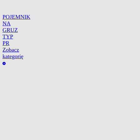
POJEMNIK
NA
GRUZ
TYP
PR
Zobacz
kategorię