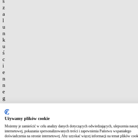
s
z
a
l
u
n
k
u
ś
c
i
e
n
n
e
g
o
i
s
Używamy plików cookie
ł
Możemy je zamieścić w celu analizy danych dotyczących odwiedzających, ulepszenia naszej
u
internetowej, pokazania spersonalizowanych treści i zapewnienia Państwu wspaniałego
p
doświadczenia na stronie internetowej. Aby uzyskać więcej informacji na temat plików cook