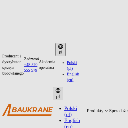
Przejdź
do
pl
Producent i
treści
Zadzwoń
dystrybutor
Akademia
Polski
+48 570
sprzętu
operatora
(pl)
555 579
budowlanego
English
(en)
pl
Polski
Produkty
Sprzedaż 
(pl)
English
(en)