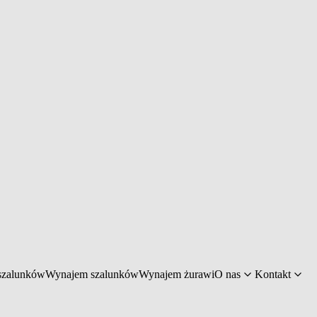
szalunków
Wynajem szalunków
Wynajem żurawi
O nas
Kontakt