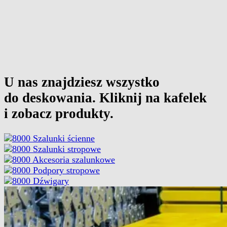
Najważniejsze cechy:
xyz
xyz
xyz
U nas znajdziesz wszystko
do deskowania.
Kliknij na kafelek
i zobacz produkty.
Szalunki ścienne
Szalunki stropowe
Akcesoria szalunkowe
Podpory stropowe
Dźwigary