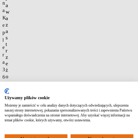
n
a
a
w
K
a
z
e
a
p
s
l
t
e
r
r
z
a
e
3
ż
o
6
n
8
e
0
Używamy plików cookie
-
Polityka
Możemy je zamieścić w celu analizy danych dotyczących odwiedzających, ulepszenia
2
prywatności
naszej strony internetowej, pokazania spersonalizowanych treści i zapewnienia Państwu
9
wspaniałego doświadczenia na stronie internetowej. Aby uzyskać więcej informacji na
temat plików cookie, których używamy, otwórz ustawienia.
9
G
d