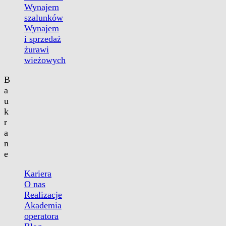
Wynajem
szalunków
Wynajem
i sprzedaż
żurawi
wieżowych
B
a
u
k
r
a
n
e
Kariera
O nas
Realizacje
Akademia
operatora