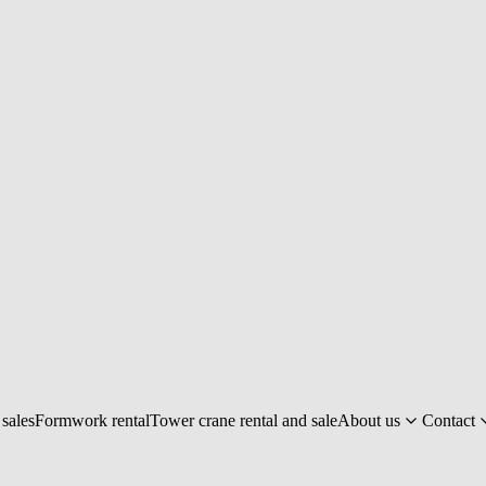
sales
Formwork rental
Tower crane rental and sale
About us
Contact