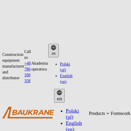
Skip
Call
to
en
Construction
us
content
equipment
+48
Akademia
Polski
manufacturer
786
operatora
(pl)
and
100
English
distributor
358
(en)
en
Polski
Products
Formwork 
(pl)
English
(en)