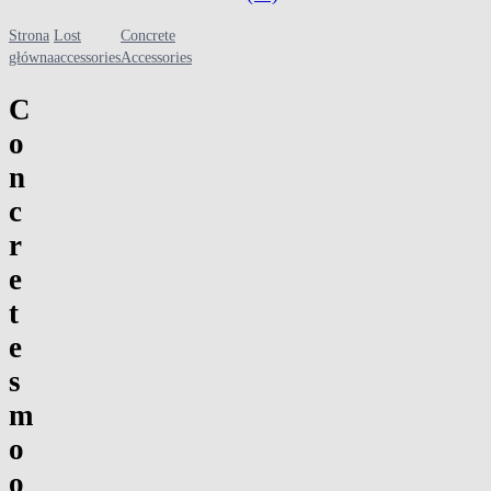
Strona
Lost
Concrete
CONCRETE SMOOTH PLUG
główna
accessories
Accessories
C
o
n
c
r
e
t
e
s
m
o
o