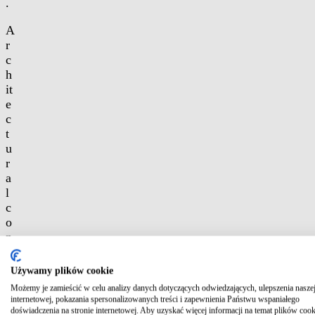
.
A
r
c
h
it
e
c
t
u
r
a
l
c
o
n
c
r
Używamy plików cookie
e
Możemy je zamieścić w celu analizy danych dotyczących odwiedzających, ulepszenia naszej
t
internetowej, pokazania spersonalizowanych treści i zapewnienia Państwu wspaniałego
e
doświadczenia na stronie internetowej. Aby uzyskać więcej informacji na temat plików cook