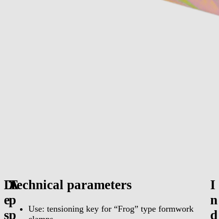
D
A
Technical parameters
I
e
p
n
Use: tensioning key for “Frog” type formwork
s
p
d
clamps,