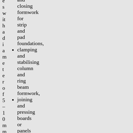
e
closing
s
formwork
w
for
it
strip
h
and
a
pad
d
foundations,
i
clamping
a
and
m
stabilising
e
column
t
and
e
ring
r
beam
o
formwork,
f
joining
5
and
–
pressing
1
boards
0
or
m
panels
m