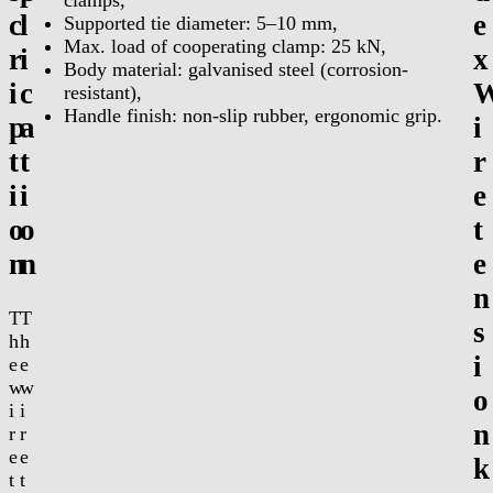
c
l
e
Supported tie diameter: 5–10 mm,
Max. load of cooperating clamp: 25 kN,
r
i
x
Body material: galvanised steel (corrosion-
i
c
resistant),
Handle finish: non-slip rubber, ergonomic grip.
p
a
i
t
t
r
i
i
e
o
o
t
n
n
e
n
T
T
s
h
h
i
e
e
w
w
o
i
i
n
r
r
e
e
k
t
t