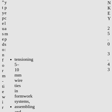
”
y
N
t
p
K
y
e
E
p
c
Y
e
l
2
u
a
5
s
m
.
e
p
0
d
s
o
:
3
n
.
tensioning
f
4
5–
o
3
10
r
mm
m
wire
-
ties
ti
in
e
formwork
w
systems,
i
assembling
r
and