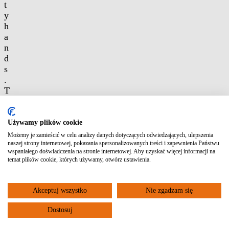
t
y
h
a
n
d
s
.
T
h
e
t
Używamy plików cookie
o
Możemy je zamieścić w celu analizy danych dotyczących odwiedzających, ulepszenia
o
naszej strony internetowej, pokazania spersonalizowanych treści i zapewnienia Państwu
wspaniałego doświadczenia na stronie internetowej. Aby uzyskać więcej informacji na
l
temat plików cookie, których używamy, otwórz ustawienia.
a
ll
o
Akceptuj wszystko
Nie zgadzam się
w
s
Dostosuj
q