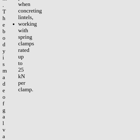
when
.
concreting
T
lintels,
h
working
e
with
b
spring
o
clamps
d
rated
y
up
i
to
s
25
m
kN
a
per
d
clamp.
e
o
f
g
a
l
v
a