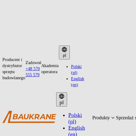
Przejdź
do
pl
Producent i
treści
Zadzwoń
dystrybutor
Akademia
Polski
+48 570
sprzętu
operatora
(pl)
555 579
budowlanego
English
(en)
pl
Polski
Produkty
Sprzedaż 
(pl)
English
(en)