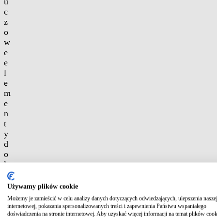
u
c
z
o
w
e
e
l
e
m
e
n
t
y
d
o
ł
ą
c
Używamy plików cookie
z
Możemy je zamieścić w celu analizy danych dotyczących odwiedzających, ulepszenia naszej
e
internetowej, pokazania spersonalizowanych treści i zapewnienia Państwu wspaniałego
n
doświadczenia na stronie internetowej. Aby uzyskać więcej informacji na temat plików cook