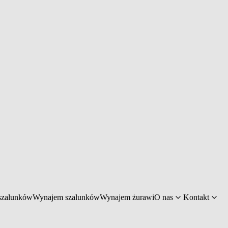
szalunków
Wynajem szalunków
Wynajem żurawi
O nas
Kontakt