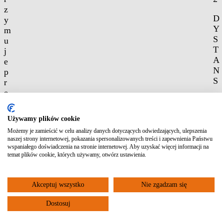
z
D
y
Y
m
S
u
T
j
A
e
N
p
S
r
„
ę
C
t
Y
y
Używamy plików cookie
T
w
Możemy je zamieścić w celu analizy danych dotyczących odwiedzających, ulepszenia
R
p
naszej strony internetowej, pokazania spersonalizowanych treści i zapewnienia Państwu
Y
r
wspaniałego doświadczenia na stronie internetowej. Aby uzyskać więcej informacji na
N
o
temat plików cookie, których używamy, otwórz ustawienia.
K
j
A
e
”
Akceptuj wszystko
Nie zgadzam się
k
3
t
Dostosuj
5
o
/
w