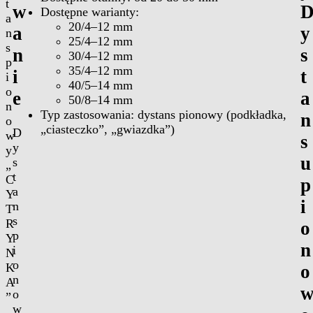
t
w
Dostępne warianty:
a
20/4–12 mm
a
y
n
25/4–12 mm
s
n
s
30/4–12 mm
p
35/4–12 mm
i
t
i
40/5–14 mm
o
e
a
50/8–14 mm
n
Typ zastosowania: dystans pionowy (podkładka,
n
o
„ciasteczko”, „gwiazdka”)
D
w
s
y
y
u
s
„
t
C
p
a
Y
i
n
T
s
R
o
p
Y
n
i
N
o
K
o
n
A
o
”
w
,