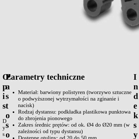
O
Z
Parametry techniczne
I
p
a
n
Materiał: barwiony polistyren (tworzywo sztuczne
i
s
d
o podwyższonej wytrzymałości na zginanie i
s
t
e
nacisk)
Rodzaj dystansu: podkładka plastikowa punktowa
o
k
do zbrojenia pionowego
D
s
s
Zakres średnic prętów: od ok. Ø4 do Ø20 mm (w
y
zależności od typu dystansu)
o
y
s
Dostępne otuliny: od 20 do 50 mm