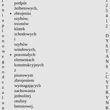
1
podpór
e
2
żelbetowych,
n
5
zbrojeniu
i
4
szybów,
a
1
trzonów
p
2
klatek
i
schodowych
o
D
i
n
Y
szybów
o
S
windowych,
w
T
pozostałych
e
A
elementach
g
N
konstrukcyjnych
o
S
z
o
„
pionowym
d
C
zbrojeniem
s
Y
wymagających
z
T
zachowania
a
R
jednolitej
l
Y
otuliny
u
N
betonowej.
n
K