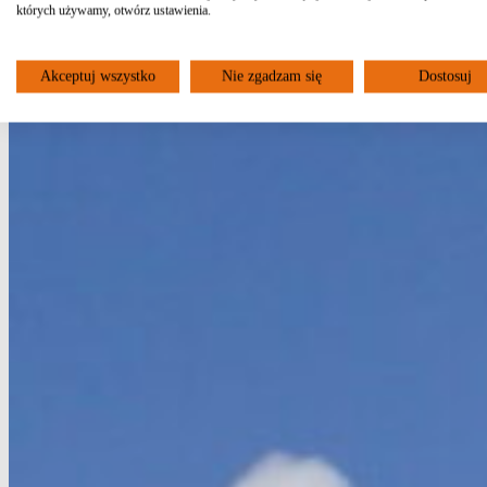
których używamy, otwórz ustawienia.
Akceptuj wszystko
Nie zgadzam się
Dostosuj