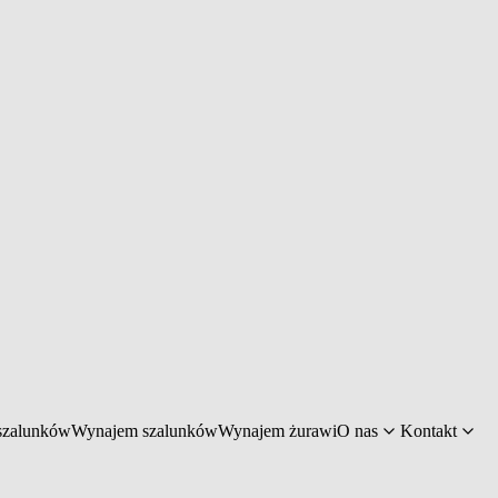
szalunków
Wynajem szalunków
Wynajem żurawi
O nas
Kontakt