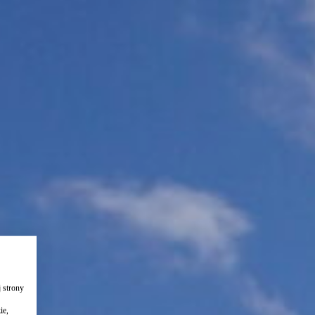
 strony
ie,