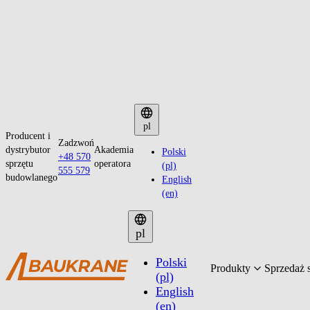
Przejdź
do
pl
Producent i
treści
Zadzwoń
dystrybutor
Akademia
Polski
+48 570
sprzętu
operatora
(pl)
555 579
budowlanego
English
(en)
pl
Polski
Produkty
Sprzedaż 
(pl)
English
(en)