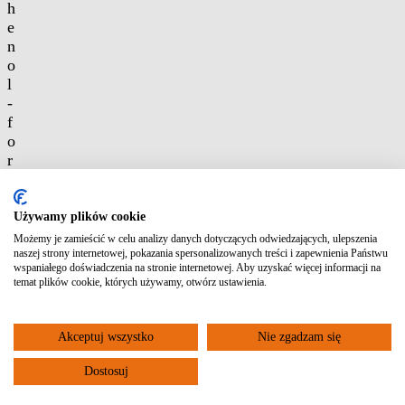
h
e
n
o
l
-
f
o
r
m
a
l
Używamy plików cookie
d
Możemy je zamieścić w celu analizy danych dotyczących odwiedzających, ulepszenia
e
naszej strony internetowej, pokazania spersonalizowanych treści i zapewnienia Państwu
wspaniałego doświadczenia na stronie internetowej. Aby uzyskać więcej informacji na
h
temat plików cookie, których używamy, otwórz ustawienia.
y
d
e
Akceptuj wszystko
Nie zgadzam się
g
l
Dostosuj
u